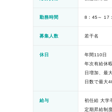
勤務時間
8：45～ 1
募集人数
若干名
休日
年間110日
年次有給休暇
日増加、最
日数で最大4
給与
初任給 大学卒1
定期昇給制