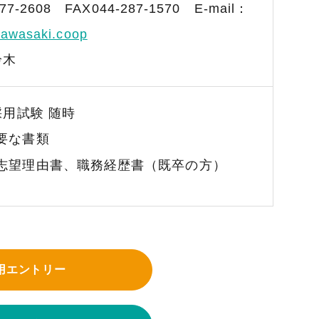
7
7-2608
FAX044-287-1570
E-mail：
awasaki.coop
鈴木
用試験 随時
要な書類
志望理由書、職務経歴書（既卒の方）
用エントリー