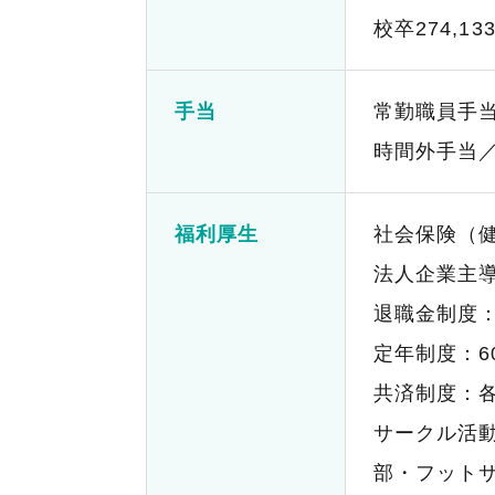
校卒274,13
手当
常勤職員手
時間外手当
福利厚生
社会保険（
法人企業主
退職金制度
定年制度：6
共済制度：
サークル活
部・フット